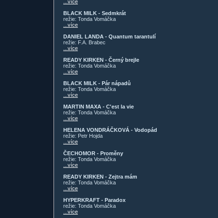
...více
BLACK MILK - Sedmkrát
režie: Tonda Vomáčka
...více
DANIEL LANDA - Quantum tarantulí
režie: F.A. Brabec
...více
READY KIRKEN - Černý brejle
režie: Tonda Vomáčka
...více
BLACK MILK - Pár nápadů
režie: Tonda Vomáčka
...více
MARTIN MAXA - C'est la vie
režie: Tonda Vomáčka
...více
HELENA VONDRÁČKOVÁ - Vodopád
režie: Petr Hojda
...více
ČECHOMOR - Proměny
režie: Tonda Vomáčka
...více
READY KIRKEN - Zejtra mám
režie: Tonda Vomáčka
...více
HYPERKRAFT - Paradox
režie: Tonda Vomáčka
...více