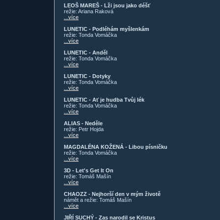
LEOŠ MAREŠ - Lži jsou jako déšť
režie: Ariana Raková
...více
LUNETIC - Podléhám myšlenkám
režie: Tonda Vomáčka
...více
LUNETIC - Anděl
režie: Tonda Vomáčka
...více
LUNETIC - Dotyky
režie: Tonda Vomáčka
...více
LUNETIC - Ať je hudba Tvůj lék
režie: Tonda Vomáčka
...více
ALIAS - Neděle
režie: Petr Hojda
...více
MAGDALÉNA KOŽENÁ - Libou písničku
režie: Tonda Vomáčka
...více
3D - Let's Get It On
režie: Tomáš Mašín
...více
CHAOZZ - Nejhorší den v mým životě
námět a režie: Tomáš Mašín
...více
JIŘÍ SUCHÝ - Zas narodil se Kristus