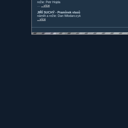
režie: Petr Hojda
…
...více
JIŘÍ SUCHÝ - Pramínek vlasů
námět a režie: Dan Wlodarczyk
...více