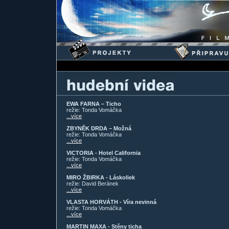
EWA FARNA – Ticho
režie: Tonda Vomáčka
...více
ZBYNĚK DRDA – Možná
režie: Tonda Vomáčka
...více
VICTORIA - Hotel California
režie: Tonda Vomáčka
...více
MIRO ŽBIRKA - Láskoliek
režie: David Beránek
...více
VLASTA HORVÁTH - Víra nevinná
režie: Tonda Vomáčka
...více
MARTIN MAXA - Stěny ticha