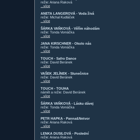
režie: Ariana Raková
...více
ANETA LANGEROVÁ - Voda živá
režie: Michal Kudláček
...více
ŠÁRKA VAŇKOVÁ - Věřím náhodám
režie: Tonda Vomáčka
...více
JANA KIRSCHNER - Okolo nás
režie: Tonda Vomáčka
...více
TOUCH - Safro Dance
režie: David Beránek
...více
VAŠEK JELÍNEK - Slunečnice
režie: David Beránek
...více
TOUCH - TOUHA
námět a režie: David Beránek
...více
ŠÁRKA VAŇKOVÁ - Lásku dávej
režie: Tonda Vomáčka
...více
PETR HAPKA - Panna&Netvor
režie: Ariana Raková
...více
LENKA DUSILOVÁ - Poslední
režie: Ariana Raková